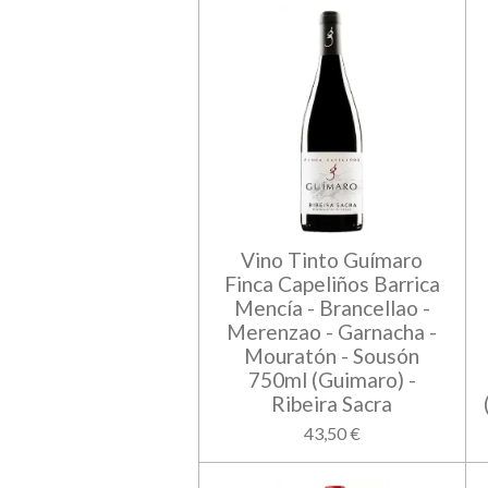
Vino Tinto Guímaro
Finca Capeliños Barrica
Mencía - Brancellao -
Merenzao - Garnacha -
Mouratón - Sousón
750ml (Guimaro) -
Ribeira Sacra
43,50 €