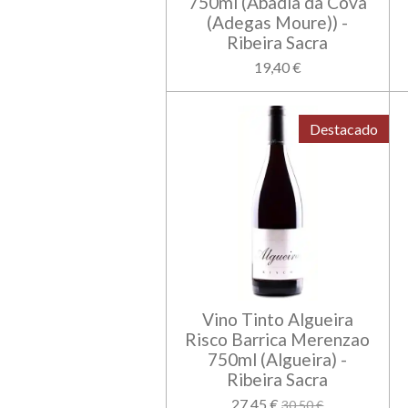
750ml (Abadia da Cova
(Adegas Moure)) -
Ribeira Sacra
19,40 €
Destacado
Vino Tinto Algueira
Risco Barrica Merenzao
750ml (Algueira) -
Ribeira Sacra
27,45 €
30,50 €