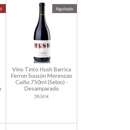
o!
Agotado
Vino Tinto Hush Barrica
Ferron Sousón Merenzao
Caíño 750ml (Sebio) -
a
Desamparado
39,50 €