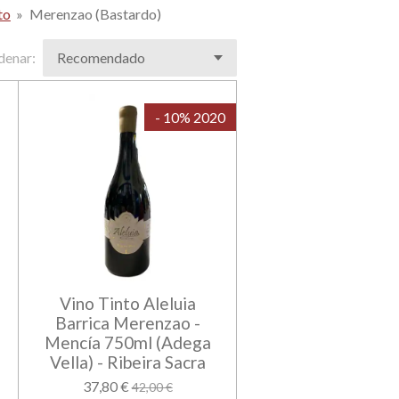
to
»
Merenzao (Bastardo)
denar:
- 10% 2020
Vino Tinto Aleluia
Barrica Merenzao -
Mencía 750ml (Adega
Vella) - Ribeira Sacra
37,80 €
42,00 €