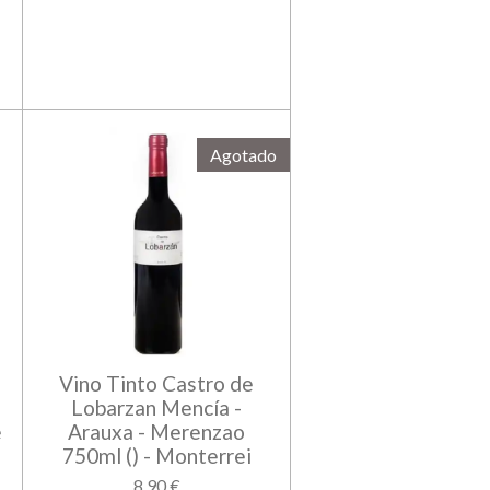
Agotado
Vino Tinto Castro de
Lobarzan Mencía -
e
Arauxa - Merenzao
750ml () - Monterrei
8,90 €