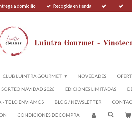
ntrega a domicilio
Recogida en tienda
Luintra Gourmet - Vinotec
CLUB LUINTRA GOURMET
NOVEDADES
OFERT
SORTEO NAVIDAD 2026
EDICIONES LIMITADAS
D
A - TE LO ENVIAMOS
BLOG / NEWSLETTER
CONTA
ION
CONDICIONES DE COMPRA