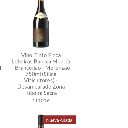
a
Vino Tinto Finca
Lobeiras Barrica Mencía
l
- Brancellao - Merenzao
750ml (Silice
Viticultores) -
Desamparado Zona
Ribeira Sacra
110,00 €
Nueva Añada