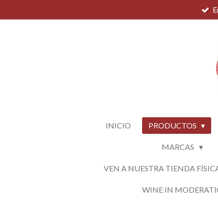
E
Ir
al
contenido
principal
INICIO
PRODUCTOS
MARCAS
VEN A NUESTRA TIENDA FÍSIC
WINE IN MODERAT