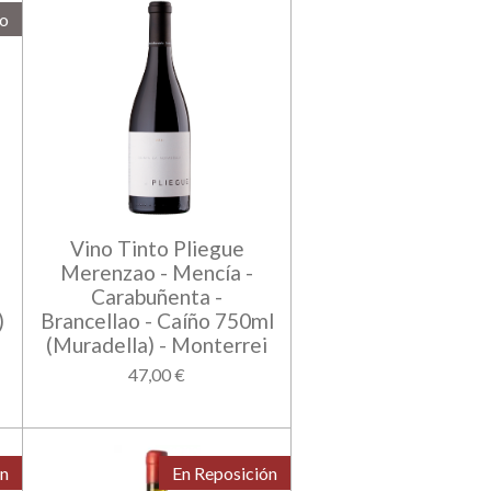
o
Vino Tinto Pliegue
Merenzao - Mencía -
Carabuñenta -
)
Brancellao - Caíño 750ml
(Muradella) - Monterrei
47,00 €
ón
En Reposición