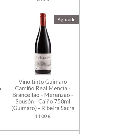
Agotado
Vino tinto Guímaro
o
Camiño Real Mencía -
Brancellao - Merenzao -
Sousón - Caiño 750ml
(Guimaro) - Ribeira Sacra
14,00 €