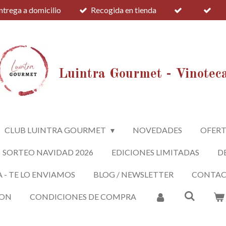
ntrega a domicilio
Recogida en tienda
Luintra Gourmet - Vinotec
CLUB LUINTRA GOURMET
NOVEDADES
OFERT
SORTEO NAVIDAD 2026
EDICIONES LIMITADAS
D
A - TE LO ENVIAMOS
BLOG / NEWSLETTER
CONTA
ION
CONDICIONES DE COMPRA