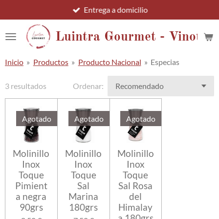
Entrega a domicilio
Ir
al
contenido
Luintra Gourmet - Vinotec
principal
Inicio
»
Productos
»
Producto Nacional
»
Especias
3 resultados
Ordenar:
Agotado
Agotado
Agotado
Molinillo
Molinillo
Molinillo
Inox
Inox
Inox
Toque
Toque
Toque
Pimient
Sal
Sal Rosa
a negra
Marina
del
90grs
180grs
Himalay
a 180grs