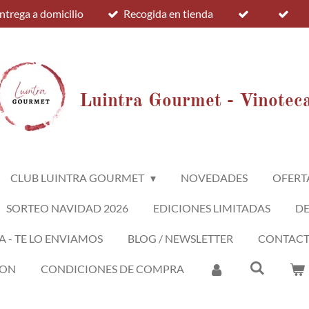
ntrega a domicilio
Recogida en tienda
Luintra Gourmet - Vinotec
CLUB LUINTRA GOURMET
NOVEDADES
OFERT
SORTEO NAVIDAD 2026
EDICIONES LIMITADAS
D
A - TE LO ENVIAMOS
BLOG / NEWSLETTER
CONTAC
ION
CONDICIONES DE COMPRA