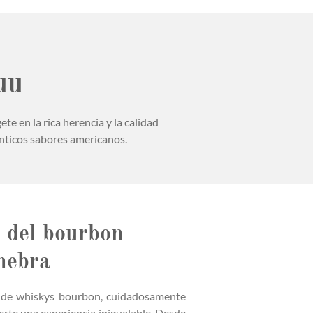
uu
e en la rica herencia y la calidad
énticos sabores americanos.
n del bourbon
nebra
 de whiskys bourbon, cuidadosamente
erte una experiencia inigualable. Desde