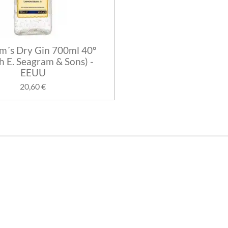
m´s Dry Gin 700ml 40º
h E. Seagram & Sons) -
EEUU
20,60 €