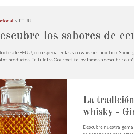
cional
»
EEUU
escubre los sabores de ee
uctos de EEUU, con especial énfasis en whiskies bourbon. Sumérget
stos productos. En Luintra Gourmet, te invitamos a descubrir aut
La tradició
whisky - Gi
Descubre nuestra gama
seleccionados para ofrec