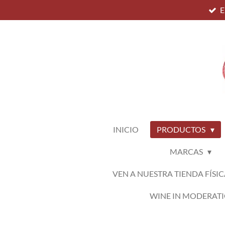
E
Ir
al
contenido
principal
INICIO
PRODUCTOS
MARCAS
VEN A NUESTRA TIENDA FÍSIC
WINE IN MODERAT