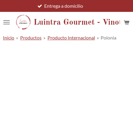
Entrega a domicilio
Ir
al
contenido
Luintra Gourmet - Vinotec
principal
Inicio
»
Productos
»
Producto Internacional
»
Polonia