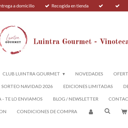
ntrega a domicilio
Recogida en tienda
Luintra Gourmet - Vinotec
CLUB LUINTRA GOURMET
NOVEDADES
OFERT
SORTEO NAVIDAD 2026
EDICIONES LIMITADAS
D
A - TE LO ENVIAMOS
BLOG / NEWSLETTER
CONTA
ION
CONDICIONES DE COMPRA