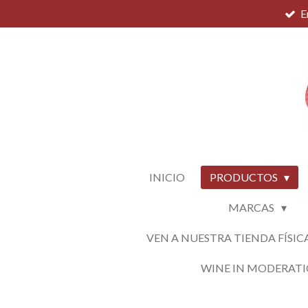
E
Ir
al
contenido
principal
INICIO
PRODUCTOS
MARCAS
VEN A NUESTRA TIENDA FÍSIC
WINE IN MODERAT