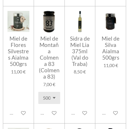
Miel de
Miel de
Sidra de
Miel de
Flores
Montañ
Miel Lia
Silva
Silvestre
a
375ml
Aialma
s Aialma
Colmen
(Val do
500grs
500grs
a 83
Traba)
11,00 €
(Colmen
11,00 €
8,50 €
a 83)
7,00 €
Añadir al carrito
Añadir al carrito
Añadir al carrito
Añadir al carr