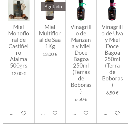
Agotado
Miel
Miel
Vinagrill
Vinagrill
Monoflo
Multiflor
o de
o de Uva
ral de
al de Saa
Manzan
y Miel
Castiñei
1Kg
a y Miel
Doce
ro
Doce
Bagoa
13,00 €
Aialma
Bagoa
250ml
500grs
250ml
(Terra
(Terras
de
12,00 €
de
Boboras
Boboras
)
)
6,50 €
6,50 €
Añadir al carrito
Avisarme cuando esté disponible
Añadir al carrito
Añadir al carr