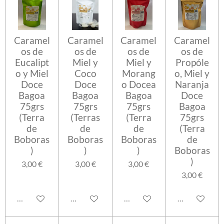
Caramel
Caramel
Caramel
Caramel
os de
os de
os de
os de
Eucalipt
Miel y
Miel y
Propóle
o y Miel
Coco
Morang
o, Miel y
Doce
Doce
o Docea
Naranja
Bagoa
Bagoa
Bagoa
Doce
75grs
75grs
75grs
Bagoa
(Terra
(Terras
(Terra
75grs
de
de
de
(Terra
Boboras
Boboras
Boboras
de
)
)
)
Boboras
)
3,00 €
3,00 €
3,00 €
3,00 €
Añadir al carrito
Añadir al carrito
Añadir al carrito
Añadir al carr