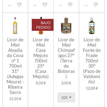
Avisarme cuando esté disponible
Añadir al carrito
Añadir al carrito
Añadir al carr
BAJO
PEDIDO
Licor de
Licor de
Licor de
Licor de
Miel
Miel
Miel
Miel
Abadia
Casa
Chimpaf
Fonte do
da Cova
Mejuto
igos 27º
Frade
nº 1
700ml
(Terra
700ml
700ml
25º
de
30º
31º
(Casa
Boboras
(Pazo de
(Adegas
Mejuto)
)
Valdomi
Moure) -
ño)
8,50 €
3,50 €
Ribeira
12,00 €
Sacra
15,35 €