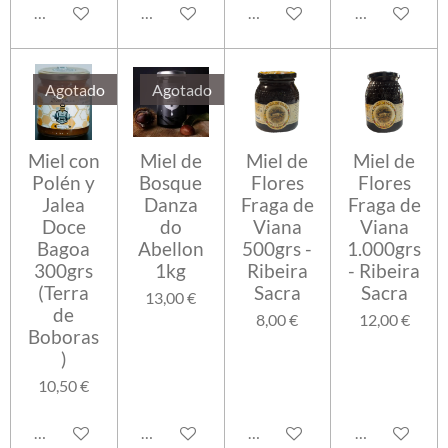
Añadir al carrito
Avisarme cuando esté disponible
Añadir al carrito
Añadir al carr
Agotado
Agotado
Miel con
Miel de
Miel de
Miel de
Polén y
Bosque
Flores
Flores
Jalea
Danza
Fraga de
Fraga de
Doce
do
Viana
Viana
Bagoa
Abellon
500grs -
1.000grs
300grs
1kg
Ribeira
- Ribeira
(Terra
Sacra
Sacra
13,00 €
de
8,00 €
12,00 €
Boboras
)
10,50 €
Avisarme cuando esté disponible
Avisarme cuando esté disponible
Añadir al carrito
Añadir al carr