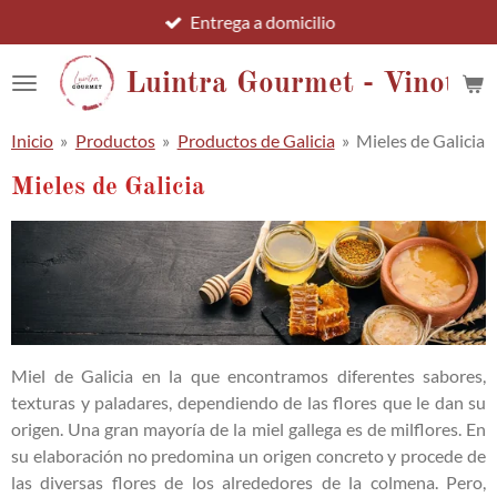
Entrega a domicilio
Ir
al
contenido
Luintra Gourmet - Vinotec
principal
Inicio
»
Productos
»
Productos de Galicia
»
Mieles de Galicia
Mieles de Galicia
Miel de Galicia en la que encontramos diferentes sabores,
texturas y paladares, dependiendo de las flores que le dan su
origen. Una gran mayoría de la miel gallega es de milflores. En
su elaboración no predomina un origen concreto y procede de
las diversas flores de los alrededores de la colmena. Pero,