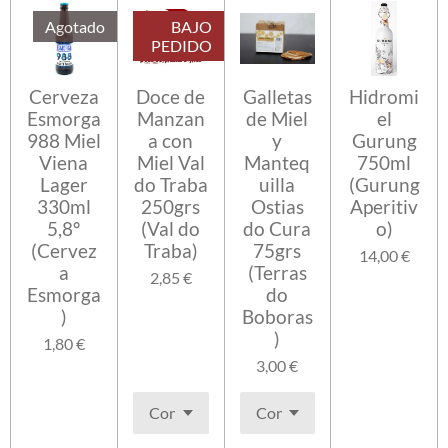
Agotado
BAJO
PEDIDO
Cerveza
Doce de
Galletas
Hidromi
Esmorga
Manzan
de Miel
el
988 Miel
a con
y
Gurung
Viena
Miel Val
Manteq
750ml
Lager
do Traba
uilla
(Gurung
330ml
250grs
Ostias
Aperitiv
5,8º
(Val do
do Cura
o)
(Cervez
Traba)
75grs
14,00 €
a
(Terras
2,85 €
Esmorga
do
)
Boboras
)
1,80 €
3,00 €