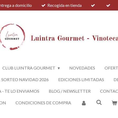
ntrega a domicilio
Recogida en tienda
Luintra Gourmet - Vinotec
CLUB LUINTRA GOURMET
NOVEDADES
OFERT
SORTEO NAVIDAD 2026
EDICIONES LIMITADAS
D
A - TE LO ENVIAMOS
BLOG / NEWSLETTER
CONTA
ION
CONDICIONES DE COMPRA