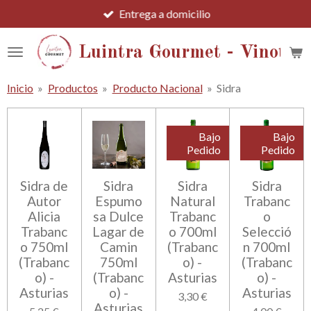
Entrega a domicilio
Ir
al
contenido
Luintra Gourmet - Vinotec
principal
Inicio
»
Productos
»
Producto Nacional
»
Sidra
Bajo
Bajo
Pedido
Pedido
Sidra de
Sidra
Sidra
Sidra
Autor
Espumo
Natural
Trabanc
Alicia
sa Dulce
Trabanc
o
Trabanc
Lagar de
o 700ml
Selecció
o 750ml
Camin
(Trabanc
n 700ml
(Trabanc
750ml
o) -
(Trabanc
o) -
(Trabanc
Asturias
o) -
Asturias
o) -
Asturias
3,30 €
Asturias