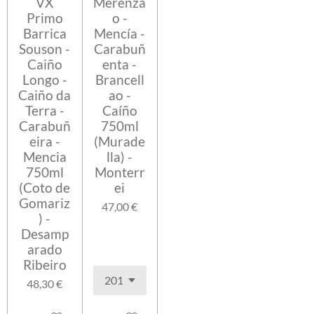
VX
Merenza
Primo
o -
Barrica
Mencía -
Souson -
Carabuñ
Caiño
enta -
Longo -
Brancell
Caiño da
ao -
Terra -
Caíño
Carabuñ
750ml
eira -
(Murade
Mencia
lla) -
750ml
Monterr
(Coto de
ei
Gomariz
47,00 €
) -
Desamp
arado
Ribeiro
48,30 €