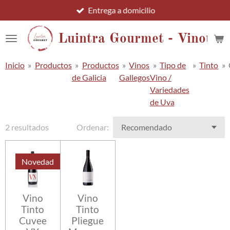
Entrega a domicilio
Ir
al
contenido
Luintra Gourmet - Vinotec
principal
Inicio
»
Productos
»
Productos
»
Vinos
»
Tipo de
»
Tinto
»
de Galicia
Gallegos
Vino /
Variedades
de Uva
2 resultados
Ordenar:
Novedad
Vino
Vino
Tinto
Tinto
Cuvee
Pliegue