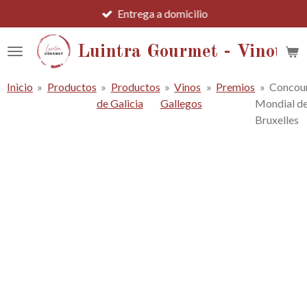
Entrega a domicilio
Ir
al
contenido
Luintra Gourmet - Vinotec
principal
Inicio
»
Productos
»
Productos
»
Vinos
»
Premios
»
Concou
de Galicia
Gallegos
Mondial d
Bruxelles