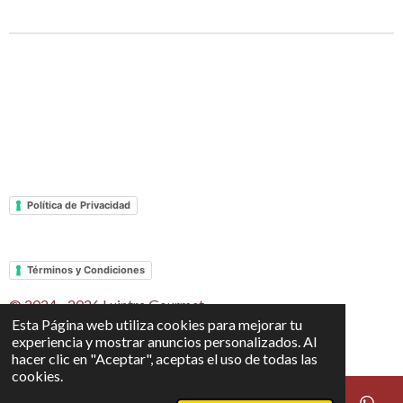
Política de Privacidad
Términos y Condiciones
© 2024 - 2026 Luintra Gourmet
Esta Página web utiliza cookies para mejorar tu
Con la tecnología de
Webador
experiencia y mostrar anuncios personalizados. Al
hacer clic en "Aceptar", aceptas el uso de todas las
cookies.