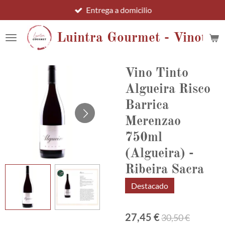
Entrega a domicilio
Ir
al
contenido
Luintra Gourmet - Vinotec
principal
Vino Tinto
Algueira Risco
Barrica
Merenzao
750ml
(Algueira) -
Ribeira Sacra
Destacado
27,45 €
30,50 €