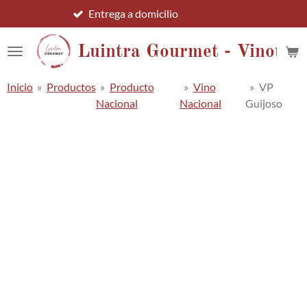
Entrega a domicilio
Ir
al
contenido
Luintra Gourmet - Vinotec
principal
Inicio
»
Productos
»
Producto
»
Vino
»
VP
Nacional
Nacional
Guijoso