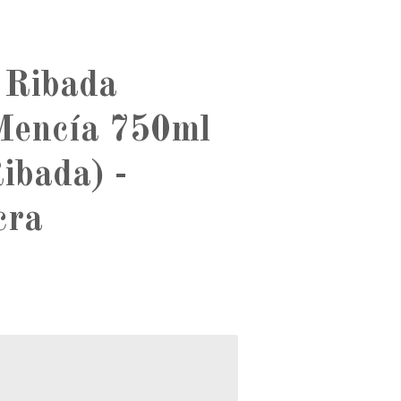
 Ribada
Mencía 750ml
ibada) -
cra