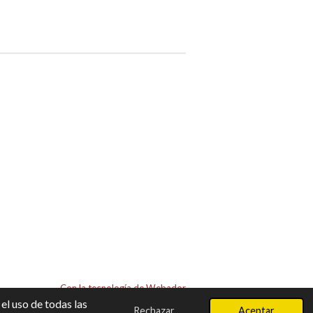
Con la tecnología de
Webador
el uso de todas las
Rechazar
Aceptar