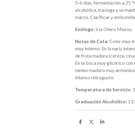
5-6 días, fermentación a 25 °
alcohólica, trasiega y se mant
marzo. Clarificar y embotella
Enólogo:
Iria Otero Mazoy.
Notas de Cata:
Color muy in
muy intenso. En la nariz inte
de fruta madura (cereza, cirue
En la boca muy glicérico con 
tanino maduro muy armonioso
intenso retrogusto.
Temperatura de Servicio:
1
Graduación Alcohólico:
13.
C
C
C
o
o
o
m
m
m