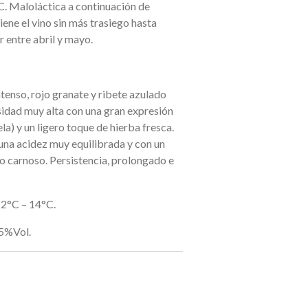
C. Maloláctica a continuación de
iene el vino sin más trasiego hasta
r entre abril y mayo.
tenso, rojo granate y ribete azulado
nsidad muy alta con una gran expresión
la) y un ligero toque de hierba fresca.
una acidez muy equilibrada y con un
 carnoso. Persistencia, prolongado e
2°C – 14°C.
5%Vol.