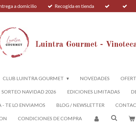
ntrega a domicilio
Recogida en tienda
Luintra Gourmet - Vinotec
CLUB LUINTRA GOURMET
NOVEDADES
OFERT
SORTEO NAVIDAD 2026
EDICIONES LIMITADAS
D
A - TE LO ENVIAMOS
BLOG / NEWSLETTER
CONTA
ION
CONDICIONES DE COMPRA