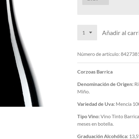
Añadir al carr
Número de artículo:
842738
Corzoas Barrica
Denominación de Origen:
Ri
Miño.
Variedad de Uva:
Mencía 10
Tipo Vino:
Vino Tinto Barrica
meses en botella.
Graduación Alcohólica:
13,5