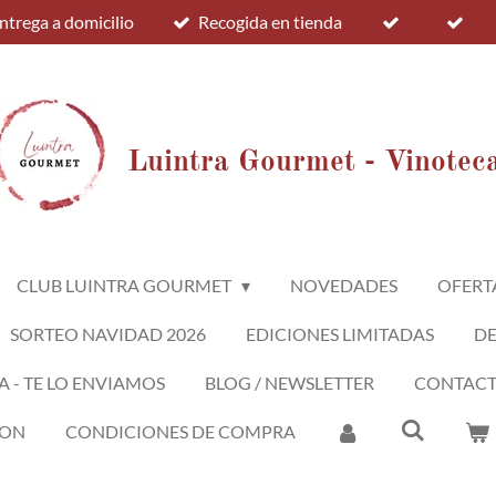
ntrega a domicilio
Recogida en tienda
Luintra Gourmet - Vinotec
CLUB LUINTRA GOURMET
NOVEDADES
OFERT
SORTEO NAVIDAD 2026
EDICIONES LIMITADAS
D
A - TE LO ENVIAMOS
BLOG / NEWSLETTER
CONTAC
ION
CONDICIONES DE COMPRA